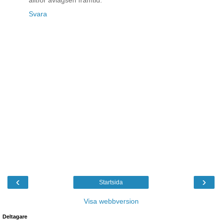
Svara
‹
›
Startsida
Visa webbversion
Deltagare