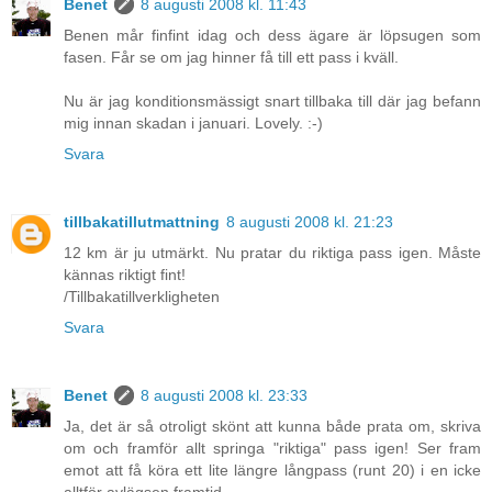
Benet
8 augusti 2008 kl. 11:43
Benen mår finfint idag och dess ägare är löpsugen som
fasen. Får se om jag hinner få till ett pass i kväll.
Nu är jag konditionsmässigt snart tillbaka till där jag befann
mig innan skadan i januari. Lovely. :-)
Svara
tillbakatillutmattning
8 augusti 2008 kl. 21:23
12 km är ju utmärkt. Nu pratar du riktiga pass igen. Måste
kännas riktigt fint!
/Tillbakatillverkligheten
Svara
Benet
8 augusti 2008 kl. 23:33
Ja, det är så otroligt skönt att kunna både prata om, skriva
om och framför allt springa "riktiga" pass igen! Ser fram
emot att få köra ett lite längre långpass (runt 20) i en icke
alltför avlägsen framtid.