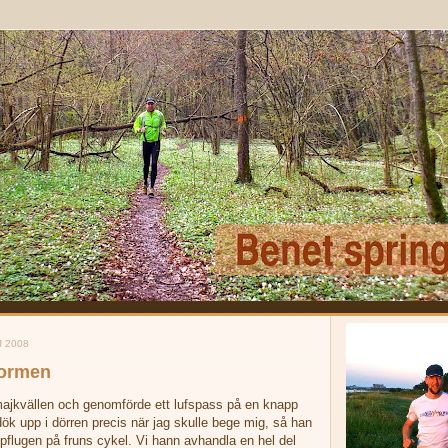
 2008
tormen
majkvällen och genomförde ett lufspass på en knapp
ök upp i dörren precis när jag skulle bege mig, så han
pflugen på fruns cykel. Vi hann avhandla en hel del