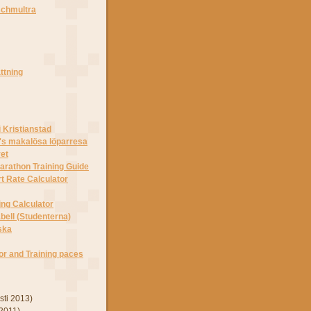
schmultra
attning
i Kristianstad
's makalösa löparresa
et
arathon Training Guide
t Rate Calculator
ng Calculator
ell (Studenterna)
ska
r and Training paces
sti 2013)
 2011)