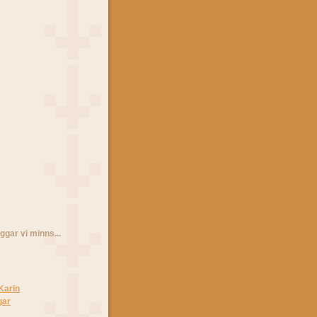
ggar vi minns...
Karin
gar