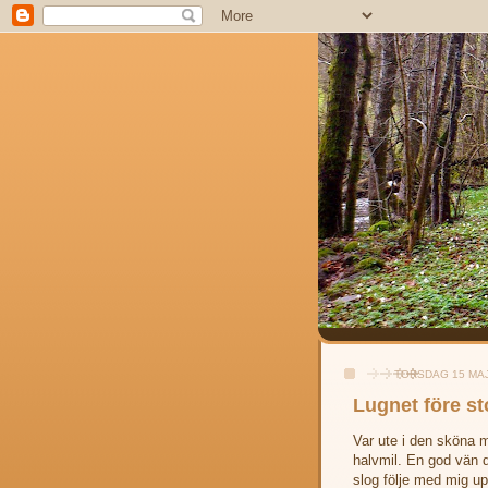
TORSDAG 15 MAJ
Lugnet före s
Var ute i den sköna 
halvmil. En god vän d
slog följe med mig up