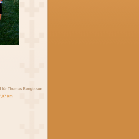
ed för Thomas Bengtsson
7,07 km