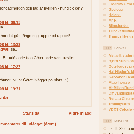
Fredrika Ultra
söndagmorgon och jag är nyfiken - hur gick det?
Gbgjogg
Helena
Mr R
08 kl. 06:15
Slimslender
a...
Tillbakatillutm
 har det gått länge nog, upp med rapport!
Tramps like us
08 kl. 13:33
Länkar
dvall
sa...
Aktuellt väder 
. Ett utlåtande från Götet hade varit trevligt!
Björn Suneson
Göteborgsvarv
08 kl. 17:27
.
Hal Higdon's M
Karvonen Hear
änner. Nu är Götet-inlägget på plats. :-)
Marathon.se
McMillan Runni
08 kl. 19:31
Omvandlingstab
entar
Renata Chlum
Träningslära
VDOT Calculato
Startsida
Äldre inlägg
Mina PB
mmentarer till inlägget (Atom)
5k: 19.32 (augu
10k: 42.14 (juli