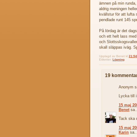
ämnen på min runda, så
aldrig meningen helle
kvällstur för att luf
pendlade runt 145 sp
På lördag är det dag
och ett helt lass med
och Slottsskogsvallen
skall släppas iväg. 
Upplagd av
Benet
kl
21:54
Etiketter:
Löpning
19 kommentar
Anonym sa
Lycka till
15 maj 20
Benet
sa..
Tack ska 
15 maj 20
Karin
sa..