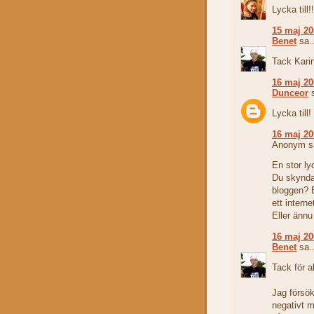
Lycka till!!
15 maj 20
Benet
sa..
Tack Karin.
16 maj 20
Dunceor
s
Lycka till
16 maj 20
Anonym sa
En stor ly
Du skyndar
bloggen? E
ett interne
Eller ännu
16 maj 20
Benet
sa..
Tack för a
Jag försök
negativt m