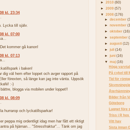
►
2010
(60)
►
2009
(57)
08 kl. 23:34
▼
2008
(176)
.
►
december
(
 Lycka till själv.
►
november
(
►
oktober
(16)
08 kl. 07:00
►
september
a...
►
augusti
(12)
! Det kommer gå kanon!
►
juli
(14)
08 kl. 07:13
►
juni
(16)
...
▼
maj
(16)
Höga varvtal
ckatillspark i baken!
På cykel till 
 dig väl hem efter loppet och avger rapport på
ller förexten, så länge kan jag inte vänta. Uppsök
Tid för röntg
tkafé! :-)
Skymningsl
 bättre, blogga via mobilen under loppet!!
Återhämtning
Bilder från V
08 kl. 08:09
.
Göteborg
Lugnet före
lla hurrarop och lyckatillsparkar!
Triss i R ho
er peppa mig ordentligt idag men har fått ett riktigt
Vitt hav
antra på hjärnan... "Stressfraktur"... Tänk om jag
Sista innan 