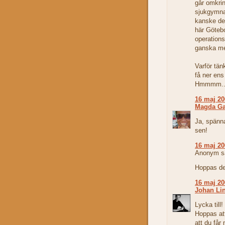
går omkrin
sjukgymnas
kanske det
här Göteb
operation
ganska me
Varför tän
få ner ens
Hmmmm...
16 maj 20
Magda G
Ja, spänna
sen!
16 maj 20
Anonym sa
Hoppas det
16 maj 20
Johan Lin
Lycka till!
Hoppas att
att du få