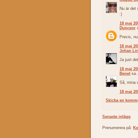
Nu är det 
:)
18 maj 20
Dunceor
s
Precis, nu
18 maj 20
Johan Lin
Ja just det
18 maj 20
Benet
sa..
Så, mina v
18 maj 20
Skicka en komm
Senaste inlägg
Prenumerera på:
Ko