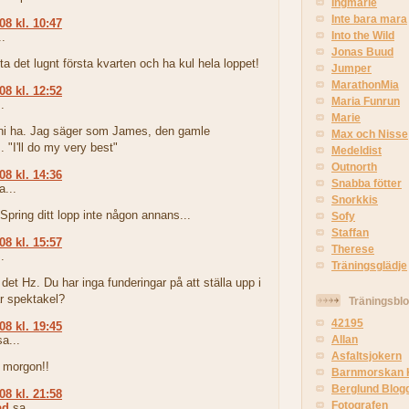
Ingmarie
Inte bara mara
08 kl. 10:47
Into the Wild
.
Jonas Buud
, ta det lugnt första kvarten och ha kul hela loppet!
Jumper
MarathonMia
08 kl. 12:52
Maria Funrun
.
Marie
ni ha. Jag säger som James, den gamle
Max och Nisse
. "I'll do my very best"
Medeldist
Outnorth
08 kl. 14:36
Snabba fötter
...
Snorkkis
. Spring ditt lopp inte någon annans...
Sofy
Staffan
08 kl. 15:57
Therese
.
Träningsglädje
 det Hz. Du har inga funderingar på att ställa upp i
r spektakel?
Träningsblo
42195
08 kl. 19:45
a...
Allan
Asfaltsjokern
i morgon!!
Barnmorskan 
Berglund Blog
08 kl. 21:58
Fotografen
ad
sa...