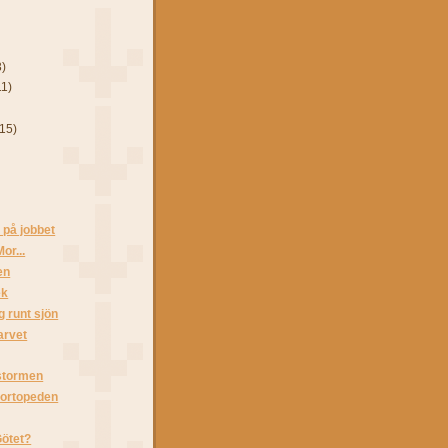
3)
11)
(15)
 på jobbet
Mor...
en
ek
 runt sjön
arvet
 stormen
s ortopeden
Götet?