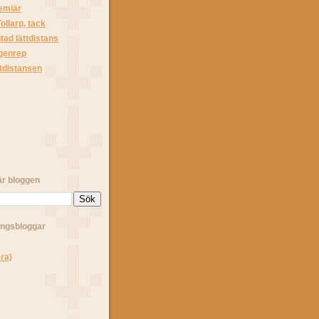
emiär
Tollarp, tack
tad lättdistans
 genrep
ttdistansen
)
är bloggen
ingsbloggar
ra)