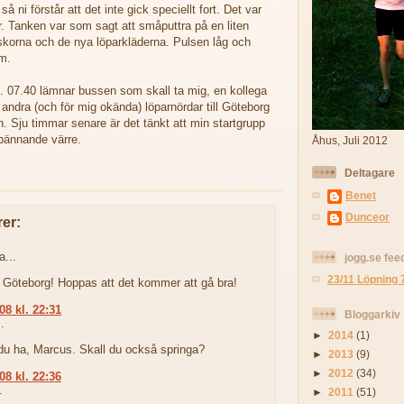
 ni förstår att det inte gick speciellt fort. Det var
r. Tanken var som sagt att småputtra på en liten
ta skorna och de nya löparkläderna. Pulsen låg och
m.
s. 07.40 lämnar bussen som skall ta mig, en kollega
 andra (och för mig okända) löparnördar till Göteborg
. Sju timmar senare är det tänkt att min startgrupp
Spännande värre.
Åhus, Juli 2012
Deltagare
Benet
Dunceor
er:
...
jogg.se fe
23/11 Löpning 
 i Göteborg! Hoppas att det kommer att gå bra!
08 kl. 22:31
Bloggarkiv
.
►
2014
(1)
du ha, Marcus. Skall du också springa?
►
2013
(9)
►
2012
(34)
08 kl. 22:36
.
►
2011
(51)