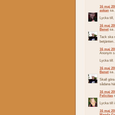
16 maj 20
askan
sa..
Lycka till
16 maj 20
Benet
sa..
Tack ska 
betjänten..
16 maj 20
Anonym sa
Lycka till
16 maj 20
Benet
sa..
Skall göra
sådana hä
16 maj 20
Felicitas
s
Lycka till 
16 maj 20
Magda G