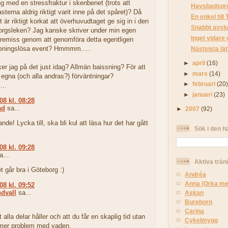
g med en stressfraktur i skenbenet (trots att
Havsbadspr
terna aldrig riktigt varit inne på det spåret)? Då
En enkel till 
 är riktigt korkat att överhuvudtaget ge sig in i den
Snabbt avslu
orgsleken? Jag kanske skriver under min egen
Inget vidare
sremiss genom att genomföra detta egentligen
ningslösa event? Hmmmm.....
Nästsista lä
►
april
(16)
ker jag på det just idag? Allmän baissning? För att
►
mars
(14)
 egna (och alla andras?) förväntningar?
►
februari
(20
..
►
januari
(23)
08 kl. 08:28
ad
sa...
►
2007
(92)
nde! Lycka till, ska bli kul att läsa hur det har gått
Sök i den h
08 kl. 09:28
...
Aktiva trän
 går bra i Göteborg :)
Andréa
Anna (Orka me
08 kl. 09:52
dvall
sa...
Askan
Bureborn
Carina
 alla delar håller och att du får en skaplig tid utan
Cykelmygg
r mer problem med vaden.